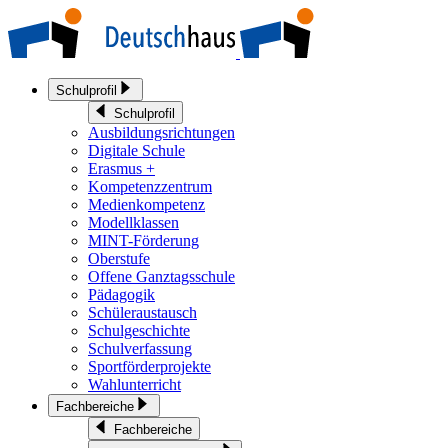
Schulprofil
Schulprofil
Ausbildungsrichtungen
Digitale Schule
Erasmus +
Kompetenzzentrum
Medienkompetenz
Modellklassen
MINT-Förderung
Oberstufe
Offene Ganztagsschule
Pädagogik
Schüleraustausch
Schulgeschichte
Schulverfassung
Sportförderprojekte
Wahlunterricht
Fachbereiche
Fachbereiche