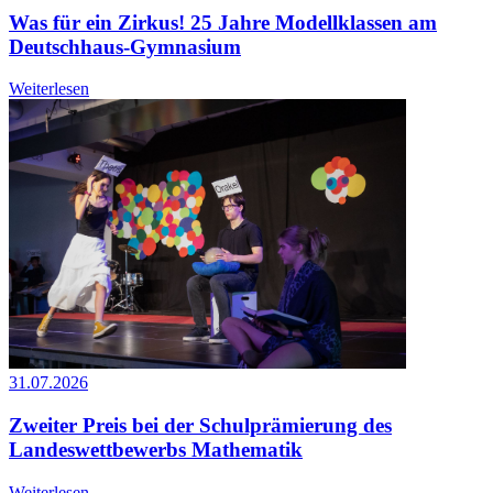
Was für ein Zirkus! 25 Jahre Modellklassen am
Deutschhaus-Gymnasium
Weiterlesen
31.07.2026
Zweiter Preis bei der Schulprämierung des
Landeswettbewerbs Mathematik
Weiterlesen