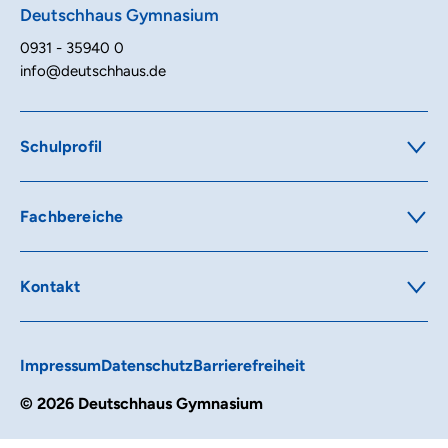
Deutschhaus Gymnasium
0931 - 35940 0
info@deutschhaus.de
Schulprofil
Ausbildungsrichtungen
Pädagogik
Intensivierungen
Fachbereiche
Offene Ganztagesschule
Religion & Ethik
Schüleraustausch
Sprachen
MINT-Förderung
Mathematik & Informatik
Kontakt
Naturwissenschaften
Anmeldung
Gesellschaftswissenschaften
Sekretariat
Kunst & Musik & Sport
Schulleitung
Impressum
Datenschutz
Barrierefreiheit
Oberstufenbüro
Beratung
© 2026 Deutschhaus Gymnasium