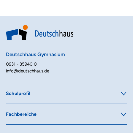
Deutschhaus Gymnasium
0931 - 35940 0
info@deutschhaus.de
Schulprofil
Ausbildungsrichtungen
Digitale Schule
MINT-Förderung
Fachbereiche
Modellklassen
Religion & Ethik
Pädagogik
Sprachen