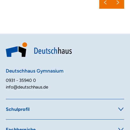
Deutschhaus Gymnasium
0931 - 35940 0
info@deutschhaus.de
Schulprofil
Ausbildungsrichtungen
Digitale Schule
MINT-Förderung
Fachbereiche