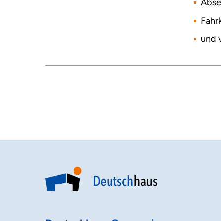
Abse
Fahrk
und v